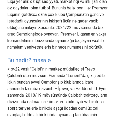
Liqa yer alır. öz iqtisadiyyatı, marketinqi və inkişafı olan
öz qaydaları olan futbol. Bununla belə, son illər Premyer
Liqanın getdikcə daha çox klubu Çempionatın gənc və
istedadlı oyunçularının inkişafı üçün nə qədər vacib
olduğunu anlayır. Xüsusilə, 2021/22 mövsümündə biz
artıq Çempionşipdə oynayan, Premyer Liqanın ən yaxşı
komandalarının bazasında oynamağa başlayan vaxtilə
naməlum yeniyetmələrin bir neçə nümunəsini görürük.
Bu nədir? məsələ
< p>22 yaşlı "Çelsi"nin mərkəz müdafiəçisi Trevo
Çalobah ötən mövsüm Fransada "Lorient"də çıxış edib,
lakin bundan əvvəl Çempionşip klublarında icarə
əsasında təcrübə qazanıb – İpsviç və Haddersfild. Eyni
zamanda, 2018/19 mövsümündə Çalobah traktorçuların
divizionda qalmasına kömək edə bilməyib və bir ildən
sonra teriyerlərlə birlikdə aşağı liqadan cəmi üç xal
uzaqlaşıb. İddialı bir klubda oynamaq təcrübəsinin