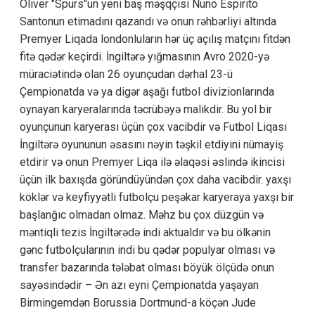
Oliver "Spurs"un yeni baş məşqçisi Nuno Espirito
Santonun etimadını qazandı və onun rəhbərliyi altında
Premyer Liqada londonluların hər üç açılış matçını fitdən
fitə qədər keçirdi. İngiltərə yığmasının Avro 2020-yə
müraciətində olan 26 oyunçudan dərhal 23-ü
Çempionatda və ya digər aşağı futbol divizionlarında
oynayan karyeralarında təcrübəyə malikdir. Bu yol bir
oyunçunun karyerası üçün çox vacibdir və Futbol Liqası
İngiltərə oyununun əsasını nəyin təşkil etdiyini nümayiş
etdirir və onun Premyer Liqa ilə əlaqəsi əslində ikincisi
üçün ilk baxışda göründüyündən çox daha vacibdir. yaxşı
köklər və keyfiyyətli futbolçu peşəkar karyeraya yaxşı bir
başlanğıc olmadan olmaz. Məhz bu çox düzgün və
məntiqli tezis İngiltərədə indi aktualdır və bu ölkənin
gənc futbolçularının indi bu qədər populyar olması və
transfer bazarında tələbat olması böyük ölçüdə onun
sayəsindədir – Ən azı eyni Çempionatda yaşayan
Birmingemdən Borussia Dortmund-a köçən Jude