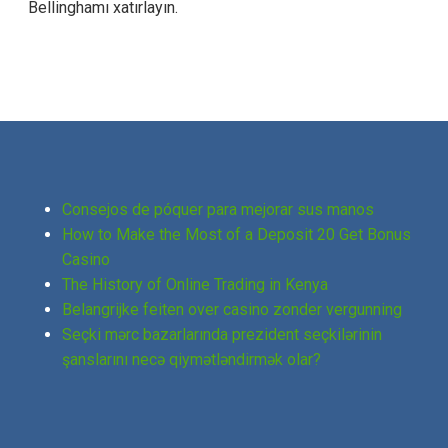
Bellinghamı xatırlayın.
Consejos de póquer para mejorar sus manos
How to Make the Most of a Deposit 20 Get Bonus
Casino
The History of Online Trading in Kenya
Belangrijke feiten over сasino zonder vergunning
Seçki mərc bazarlarında prezident seçkilərinin
şanslarını necə qiymətləndirmək olar?