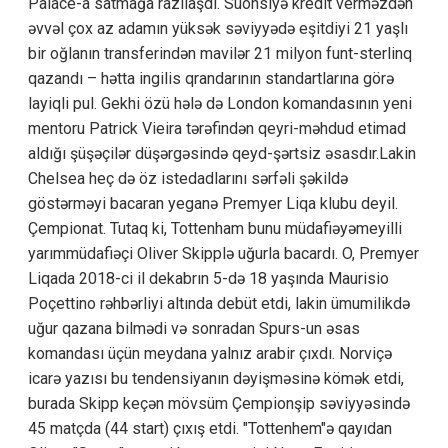
Palace-a satmağa razılaşdı. Suonsiyə kredit verməzdən
əvvəl çox az adamın yüksək səviyyədə eşitdiyi 21 yaşlı
bir oğlanın transferindən mavilər 21 milyon funt-sterlinq
qazandı – hətta ingilis qrandarının standartlarına görə
layiqli pul. Gekhi özü hələ də London komandasının yeni
mentoru Patrick Vieira tərəfindən qeyri-məhdud etimad
aldığı şüşəçilər düşərgəsində qeyd-şərtsiz əsasdır.Lakin
Chelsea heç də öz istedadlarını sərfəli şəkildə
göstərməyi bacaran yeganə Premyer Liqa klubu deyil.
Çempionat. Tutaq ki, Tottenham bunu müdafiəyəmeyilli
yarımmüdafiəçi Oliver Skipplə uğurla bacardı. O, Premyer
Liqada 2018-ci il dekabrın 5-də 18 yaşında Maurisio
Poçettino rəhbərliyi altında debüt etdi, lakin ümumilikdə
uğur qazana bilmədi və sonradan Spurs-un əsas
komandası üçün meydana yalnız arabir çıxdı. Norviçə
icarə yazısı bu tendensiyanın dəyişməsinə kömək etdi,
burada Skipp keçən mövsüm Çempionşip səviyyəsində
45 matçda (44 start) çıxış etdi. "Tottenhem"ə qayıdan