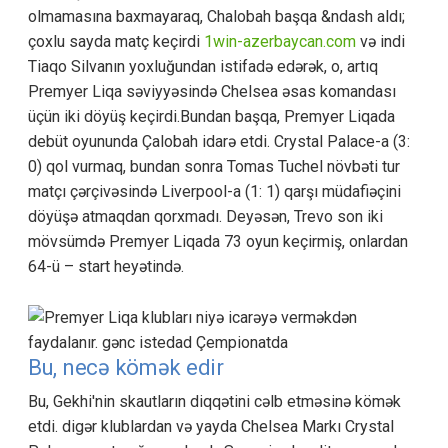
olmamasına baxmayaraq, Chalobah başqa &ndash aldı;
çoxlu sayda matç keçirdi
1win-azerbaycan.com
və indi
Tiaqo Silvanın yoxluğundan istifadə edərək, o, artıq
Premyer Liqa səviyyəsində Chelsea əsas komandası
üçün iki döyüş keçirdi.Bundan başqa, Premyer Liqada
debüt oyununda Çalobah idarə etdi. Crystal Palace-a (3:
0) qol vurmaq, bundan sonra Tomas Tuchel növbəti tur
matçı çərçivəsində Liverpool-a (1: 1) qarşı müdafiəçini
döyüşə atmaqdan qorxmadı. Deyəsən, Trevo son iki
mövsümdə Premyer Liqada 73 oyun keçirmiş, onlardan
64-ü – start heyətində.
Bu, necə kömək edir
Bu, Gekhi'nin skautların diqqətini cəlb etməsinə kömək
etdi. digər klublardan və yayda Chelsea Markı Crystal